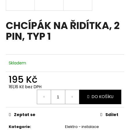
a
j
í
CHCÍPÁK NA ŘIDÍTKA, 2
t
PIN, TYP 1
?
Skladem
HLEDAT
195 Kč
161,16 Kč bez DPH
D
Měrná
DO KOŠÍKU
cena:
o
p
o
Zeptat se
Sdílet
r
u
Kategorie
:
Elektro - instalace