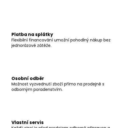
č
u
j
e
m
e
Platba na splátky
Flexibilní financování umožní pohodlný nákup bez
jednorázové zátěže.
Osobní odběr
Možnost vyzvednutí zboží přímo na prodejně s
odborným poradenstvím.
Vlastní servis
Každý stroj je před prodejem odborně připraven a