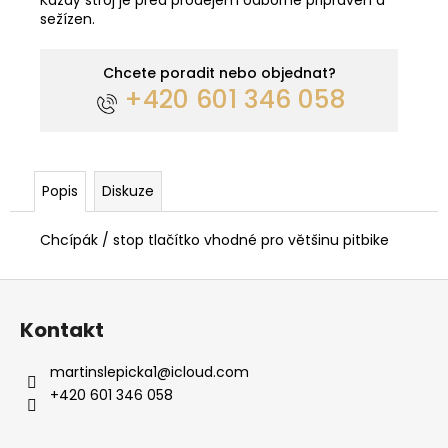
sežízen.
Chcete poradit nebo objednat?
+420 601 346 058
Popis
Diskuze
Chcípák / stop tlačítko vhodné pro většinu pitbike
Z
á
Kontakt
p
a
martinslepicka1
@
icloud.com
t
+420 601 346 058
í