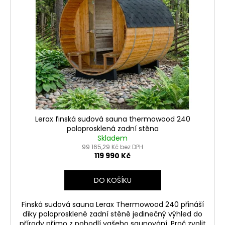
Lerax finská sudová sauna thermowood 240
poloprosklená zadní stěna
Skladem
99 165,29 Kč bez DPH
119 990 Kč
DO KOŠÍKU
Finská sudová sauna Lerax Thermowood 240 přináší
díky poloprosklené zadní stěně jedinečný výhled do
přírody přímo z pohodlí vašeho saunování. Proč zvolit