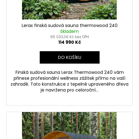
u
č
u
k
j
t
e
ů
Lerax finská sudová sauna thermowood 240
m
Skladem
e
95 033,06 Kč bez DPH
114 990 Kč
DO KOŠÍKU
Finská sudová sauna Lerax Thermowood 240 vám
přinese profesionální wellness zážitek přímo na vaší
zahradě. Tato konstrukce z tepelně upraveného dřeva
je navržena pro celoroční...