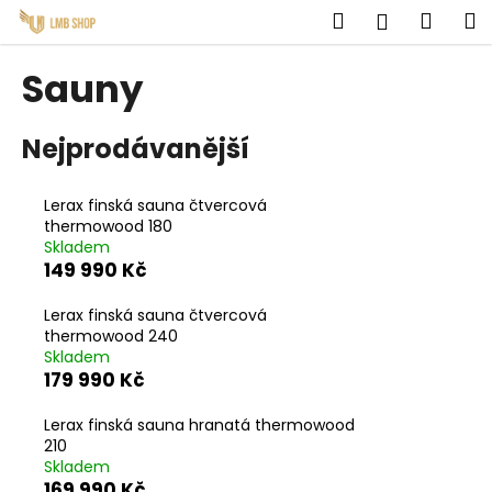
K
Přejít
Hledat
Náku
M
Přihlášen
na
o
obsah
Zpět
Zpět
košík
š
Sauny
í
C
k
Nejprodávanější
o
p
o
Lerax finská sauna čtvercová
thermowood 180
t
Skladem
ř
149 990 Kč
e
b
Lerax finská sauna čtvercová
thermowood 240
u
Skladem
j
179 990 Kč
e
Lerax finská sauna hranatá thermowood
t
210
e
Skladem
n
169 990 Kč