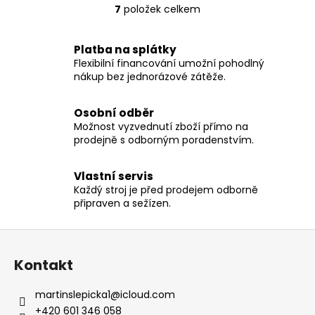
7
položek celkem
O
v
l
Platba na splátky
á
Flexibilní financování umožní pohodlný
d
nákup bez jednorázové zátěže.
a
c
Osobní odběr
í
Možnost vyzvednutí zboží přímo na
p
prodejně s odborným poradenstvím.
r
v
Vlastní servis
k
Každý stroj je před prodejem odborně
y
připraven a sežízen.
v
ý
Z
p
á
i
Kontakt
p
s
a
u
martinslepicka1
@
icloud.com
t
+420 601 346 058