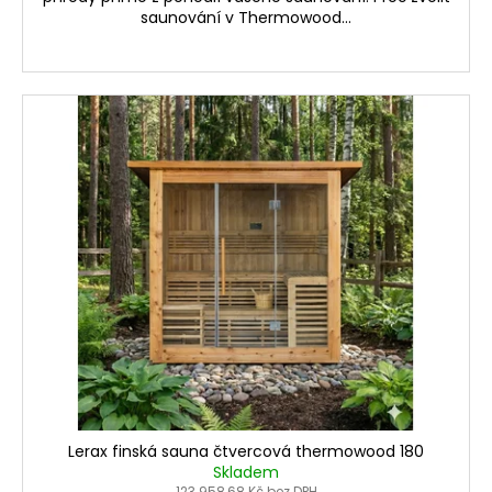
saunování v Thermowood...
Lerax finská sauna čtvercová thermowood 180
Skladem
123 958,68 Kč bez DPH