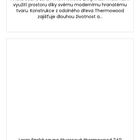
využití prostoru díky svému modernímu hranatému
tvaru. Konstrukce z odolného dřeva Thermowood
zajišťuje dlouhou životnost a...
Lerax finská sauna čtvercová thermowood 240