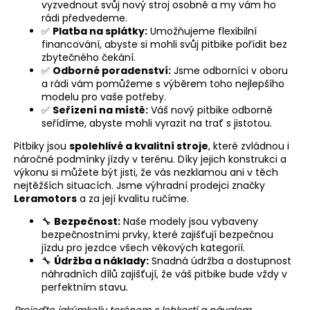
vyzvednout svůj nový stroj osobně a my vám ho
a
rádi předvedeme.
j
✅
Platba na splátky:
Umožňujeme flexibilní
financování, abyste si mohli svůj pitbike pořídit bez
í
zbytečného čekání.
t
✅
Odborné poradenství:
Jsme odborníci v oboru
a rádi vám pomůžeme s výběrem toho nejlepšího
?
modelu pro vaše potřeby.
✅
Seřízení na místě:
Váš nový pitbike odborně
seřídíme, abyste mohli vyrazit na trať s jistotou.
Pitbiky jsou
spolehlivé a kvalitní stroje
, které zvládnou i
náročné podmínky jízdy v terénu. Díky jejich konstrukci a
HLEDAT
výkonu si můžete být jisti, že vás nezklamou ani v těch
nejtěžších situacích. Jsme výhradní prodejci značky
Leramotors
a za její kvalitu ručíme.
D
🔧
Bezpečnost:
Naše modely jsou vybaveny
o
bezpečnostními prvky, které zajišťují bezpečnou
jízdu pro jezdce všech věkových kategorií.
p
🔧
Údržba a náklady:
Snadná údržba a dostupnost
o
náhradních dílů zajišťují, že váš pitbike bude vždy v
r
perfektním stavu.
u