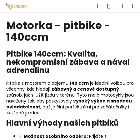
K
Přejít
Hledat
Náku
M
Přihlášen
na
o
obsah
Zpět
Zpět
košík
š
Motorka - pitbike -
í
C
140ccm
k
o
p
Pitbike 140ccm: Kvalita,
o
nekompromisní zábava a nával
t
adrenalinu
ř
e
Pitbike s motorem o objemu
140 ccm
je ideální volbou pro
b
všechny, kdo hledají
zábavný a cenově dostupný
způsob, jak si užít jízdu v terénu. Tyto malé motocykly jsou
u
navrženy tak, aby poskytovaly
vysoký výkon a snadnou
j
ovladatelnost
, což je činí perfektními pro začátečníky i
zkušené jezdce.
e
Hlavní výhody našich pitbiků
t
e
✅
Možnost osobního odběru:
Přijďte si
n