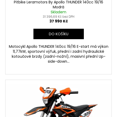
ů
Pitbike Leramotors By Apollo THUNDER 140cc 19/16
Modrá
Skladem
31 396,69 Kč bez DPH
37 990 Kč
DO KOŠÍKU
Motocykl Apollo THUNDER 140cc 19/16 E-start má výkon
11,77kW, sportovní výfuk, přední i zadní hydraulické
kotoučové brzdy (zadní-nožní), masivní přední Up-
side-down...