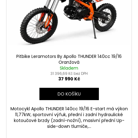
Pitbike Leramotors By Apollo THUNDER 140cc 19/16
Oranžová
Skladem
31 396,69 Kč bez DPH
37 990 Kč
DO KOŠÍKU
Motocykl Apollo THUNDER 140cc 19/16 E-start má výkon
11,77kW, sportovní výfuk, přední i zadní hydraulické
kotoučové brzdy (zadní-nožní), masivní přední Up-
side-down tlumiče,...