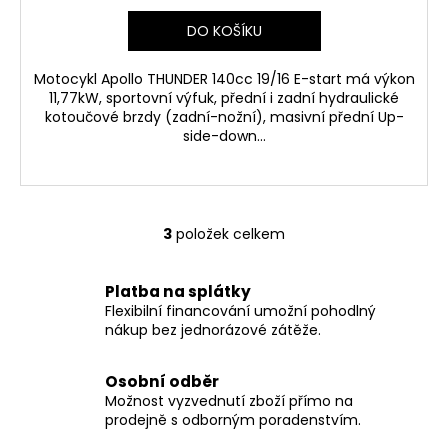
DO KOŠÍKU
Motocykl Apollo THUNDER 140cc 19/16 E-start má výkon
11,77kW, sportovní výfuk, přední i zadní hydraulické
kotoučové brzdy (zadní-nožní), masivní přední Up-
side-down...
3
položek celkem
O
v
l
Platba na splátky
á
Flexibilní financování umožní pohodlný
d
nákup bez jednorázové zátěže.
a
c
Osobní odběr
í
Možnost vyzvednutí zboží přímo na
p
prodejně s odborným poradenstvím.
r