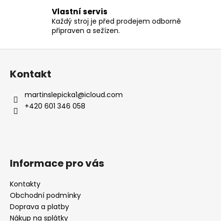
v
Vlastní servis
k
Každý stroj je před prodejem odborně
y
připraven a sežízen.
v
ý
Z
p
á
i
Kontakt
p
s
a
u
martinslepicka1
@
icloud.com
t
+420 601 346 058
í
Informace pro vás
Kontakty
Obchodní podmínky
Doprava a platby
Nákup na splátky