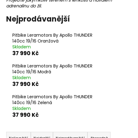
č
Projeďte jakýmkoliv terénem s lehkostí a návalem
adrenalinu do žil.
u
j
Nejprodávanější
e
m
e
Pitbike Leramotors By Apollo THUNDER
140cc 19/16 Oranžová
Skladem
37 990 Kč
Pitbike Leramotors By Apollo THUNDER
140cc 19/16 Modrá
Skladem
37 990 Kč
Pitbike Leramotors By Apollo THUNDER
140cc 19/16 Zelená
Skladem
37 990 Kč
Ř