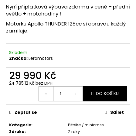
č
Nyní příplatková výbava zdarma v ceně – přední
u
světlo + motohodiny !
j
e
Motorku Apollo THUNDER 125cc si opravdu každý
m
zamiluje.
e
Skladem
Značka:
Leramotors
29 990 Kč
24 785,12 Kč bez DPH
Měrná
DO KOŠÍKU
cena:
Zeptat se
Sdílet
Kategorie
:
Pitbike / minicross
Záruka
:
2 roky