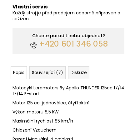
Vlastní servis
Každý stroj je před prodejem odborně připraven a
sežízen.
Chcete poradit nebo objednat?
+420 601 346 058
Popis
Související (7)
Diskuze
Motocykl Leramotors By Apollo THUNDER 125cc 17/14
17/14 E-start
Motor 125 cc, jednoválec, čtyřtaktní
Výkon motoru 8,5 kW
Maximální rychlost 85 km/h
Chlazení Vzduchem
Řazení Manuální, 4 rychlosti