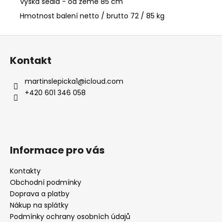
Výška sedla - od země 85 cm
Hmotnost balení netto / brutto 72 / 85 kg
Z
á
Kontakt
p
a
martinslepicka1
@
icloud.com
t
+420 601 346 058
í
Informace pro vás
Kontakty
Obchodní podmínky
Doprava a platby
Nákup na splátky
Podmínky ochrany osobních údajů