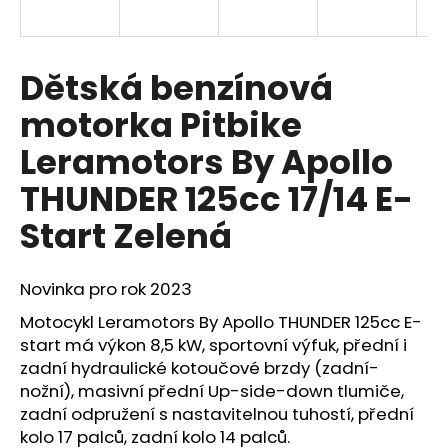
a
j
í
Dětská benzínová
t
motorka Pitbike
?
Leramotors By Apollo
THUNDER 125cc 17/14 E-
Start Zelená
HLEDAT
Novinka pro rok 2023
D
Motocykl Leramotors By Apollo THUNDER 125cc E-
o
start má výkon 8,5 kW, sportovní výfuk, přední i
p
zadní hydraulické kotoučové brzdy (zadní-
o
nožní), masivní přední Up-side-down tlumiče,
r
zadní odpružení s nastavitelnou tuhostí, přední
u
kolo 17 palců, zadní kolo 14 palců.