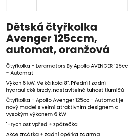
a
j
í
Dětská čtyřkolka
t
Avenger 125ccm,
?
automat, oranžová
Čtyřkolka - Leramotors By Apollo AVENGER 125cc
HLEDAT
- Automat
Výkon 6 kW, Velká kola 8", Přední i zadní
hydraulické brzdy, nastavitelná tuhost tlumičů
D
Čtyřkolka - Apollo Avenger 125cc - Automat je
o
nový model s velmi atraktivním designem a
p
vysokým výkonem 6 kW
o
r
1-rychlost vpřed + zpátečka
u
Akce zrcátka + zadní opěrka zdarma