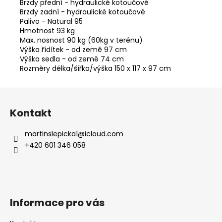
Brzdy přední - hydraulické kotoučové
Brzdy zadní - hydraulické kotoučové
Palivo - Natural 95
Hmotnost 93 kg
Max. nosnost 90 kg (60kg v terénu)
Výška řídítek - od země 97 cm
Výška sedla - od země 74 cm
Rozměry délka/šířka/výška 150 x 117 x 97 cm
Z
á
Kontakt
p
a
martinslepicka1
@
icloud.com
t
+420 601 346 058
í
Informace pro vás