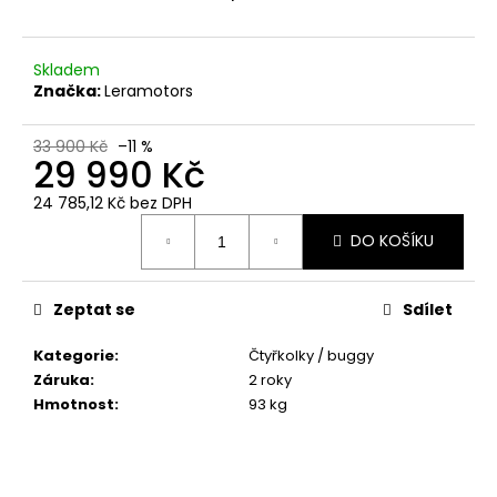
č
u
j
Skladem
e
Značka:
Leramotors
m
e
33 900 Kč
–11 %
29 990 Kč
24 785,12 Kč bez DPH
Měrná
DO KOŠÍKU
cena:
Zeptat se
Sdílet
Kategorie
:
Čtyřkolky / buggy
Záruka
:
2 roky
Hmotnost
:
93 kg