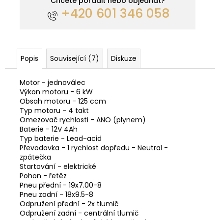
Chcete poradit nebo objednat?
+420 601 346 058
Popis
Související (7)
Diskuze
Motor - jednoválec
Výkon motoru - 6 kW
Obsah motoru - 125 ccm
Typ motoru - 4 takt
Omezovač rychlosti - ANO (plynem)
Baterie - 12V 4Ah
Typ baterie - Lead-acid
Převodovka - 1 rychlost dopředu - Neutral -
zpátečka
Startování - elektrické
Pohon - řetěz
Pneu přední - 19x7.00-8
Pneu zadní - 18x9.5-8
Odpružení přední - 2x tlumič
Odpružení zadní - centrální tlumič