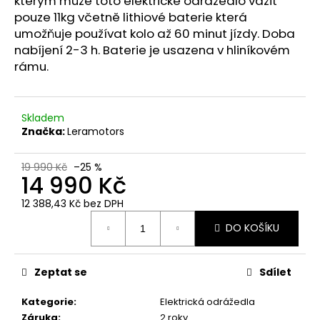
kterým může toto elektrické odrážedlo vážit
č
u
pouze 11kg včetně lithiové baterie která
j
umožňuje používat kolo až 60 minut jízdy. Doba
e
nabíjení 2-3 h. Baterie je usazena v hliníkovém
m
rámu.
e
Skladem
Značka:
Leramotors
19 990 Kč
–25 %
14 990 Kč
12 388,43 Kč bez DPH
Měrná
DO KOŠÍKU
cena:
Zeptat se
Sdílet
Kategorie
:
Elektrická odrážedla
Záruka
:
2 roky