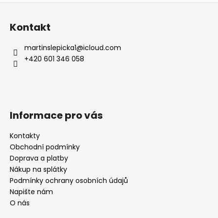
Z
á
Kontakt
p
a
martinslepicka1
@
icloud.com
t
+420 601 346 058
í
Informace pro vás
Kontakty
Obchodní podmínky
Doprava a platby
Nákup na splátky
Podmínky ochrany osobních údajů
Napište nám
O nás