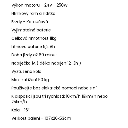
Výkon motoru - 24V - 250W
Hliníkový rám a řídítka
Brzdy - Kotoučová
Vyjímatelná baterie
Celková hmotnost 11kg
Lithiová baterie 5,2 Ah
Doba jízdy až 60 minut
Nabíječka 1A ( délka nabíjení 2-3h )
Vyztužená kola
Max. zatížení 50 kg
Používejte bez elektrické pomoci nebo s ní
K dispozici jsou tři rychlosti: 10km/h 19km/h nebo
25km/h
Kola - 16”
Velikost balení - 107x26x53cm