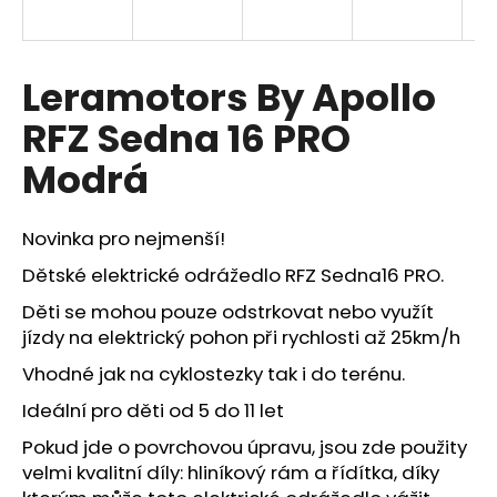
a
j
í
Leramotors By Apollo
t
RFZ Sedna 16 PRO
?
Modrá
Novinka pro nejmenší!
HLEDAT
Dětské elektrické odrážedlo RFZ Sedna16 PRO.
Děti se mohou pouze odstrkovat nebo využít
jízdy na elektrický pohon při rychlosti až 25km/h
D
Vhodné jak na cyklostezky tak i do terénu.
o
p
Ideální pro děti od 5 do 11 let
o
Pokud jde o povrchovou úpravu, jsou zde použity
r
velmi kvalitní díly: hliníkový rám a řídítka, díky
u