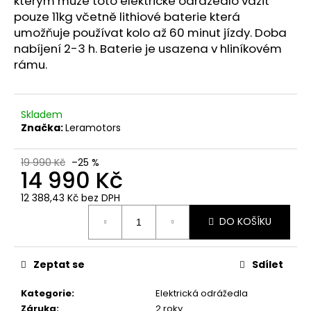
kterým může toto elektrické odrážedlo vážit
č
u
pouze 11kg včetně lithiové baterie která
j
umožňuje používat kolo až 60 minut jízdy. Doba
e
nabíjení 2-3 h. Baterie je usazena v hliníkovém
m
rámu.
e
Skladem
Značka:
Leramotors
19 990 Kč
–25 %
14 990 Kč
12 388,43 Kč bez DPH
Měrná
DO KOŠÍKU
cena:
Zeptat se
Sdílet
Kategorie
:
Elektrická odrážedla
Záruka
:
2 roky