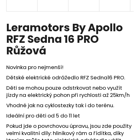
a
j
í
Leramotors By Apollo
t
RFZ Sedna 16 PRO
?
Růžová
Novinka pro nejmenší!
HLEDAT
Dětské elektrické odrážedlo RFZ Sedna16 PRO.
Děti se mohou pouze odstrkovat nebo využít
jízdy na elektrický pohon při rychlosti až 25km/h
D
Vhodné jak na cyklostezky tak i do terénu.
o
p
Ideální pro děti od 5 do 11 let
o
Pokud jde o povrchovou úpravu, jsou zde použity
r
velmi kvalitní díly: hliníkový rám a řídítka, díky
u