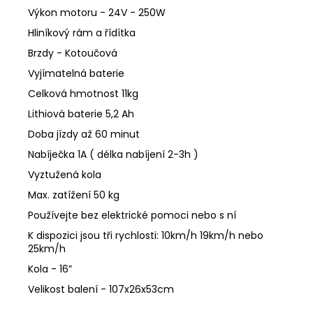
Výkon motoru - 24V - 250W
Hliníkový rám a řídítka
Brzdy - Kotoučová
Vyjímatelná baterie
Celková hmotnost 11kg
Lithiová baterie 5,2 Ah
Doba jízdy až 60 minut
Nabíječka 1A ( délka nabíjení 2-3h )
Vyztužená kola
Max. zatížení 50 kg
Používejte bez elektrické pomoci nebo s ní
K dispozici jsou tři rychlosti: 10km/h 19km/h nebo
25km/h
Kola - 16”
Velikost balení - 107x26x53cm