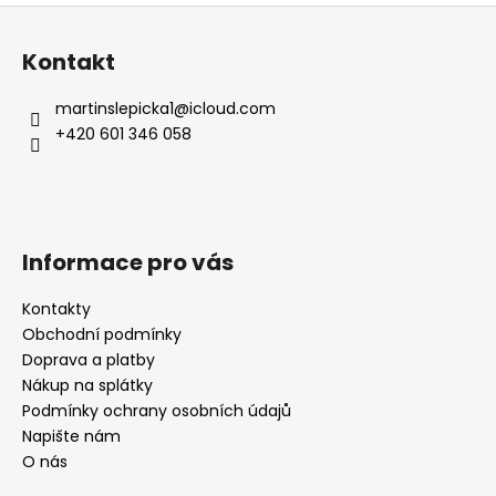
Z
á
Kontakt
p
a
martinslepicka1
@
icloud.com
t
+420 601 346 058
í
Informace pro vás
Kontakty
Obchodní podmínky
Doprava a platby
Nákup na splátky
Podmínky ochrany osobních údajů
Napište nám
O nás