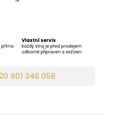
14
Vlastní servis
í přímo
Každý stroj je před prodejem
odborně připraven a sežízen.
0 601 346 058