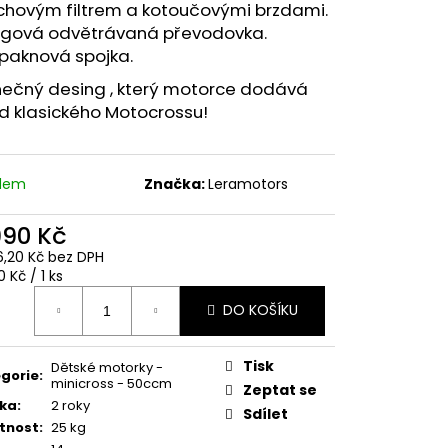
chovým filtrem a kotoučovými brzdami.
ngová odvětrávaná převodovka.
paknová spojka.
nečný desing , který motorce dodává
d klasického Motocrossu!
adem
Značka:
Leramotors
990 Kč
6,20 Kč bez DPH
ná
 Kč / 1 ks
:
DO KOŠÍKU
Tisk
Dětské motorky -
gorie
:
minicross - 50ccm
Zeptat se
ka
:
2 roky
Sdílet
tnost
:
25 kg