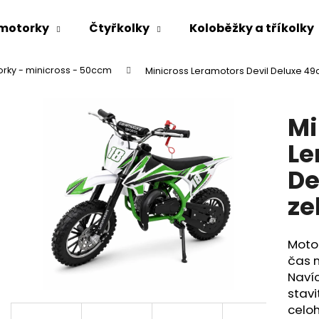
 motorky
Čtyřkolky
Koloběžky a tříkolky
rky - minicross - 50ccm
Minicross Leramotors Devil Deluxe 49
Co potřebujete najít?
Mi
HLEDAT
Le
De
Doporučujeme
ze
Motoc
čas n
Navíc
stav
celo