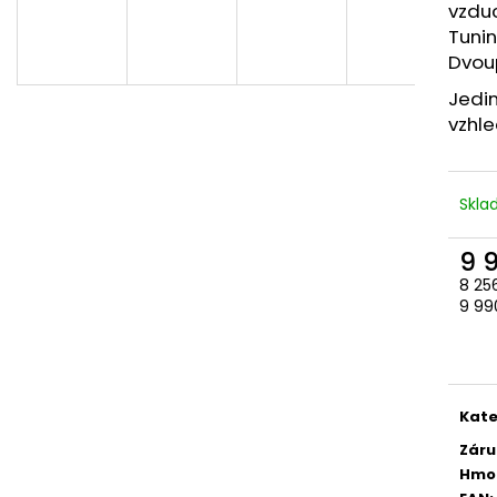
vzdu
Tuni
Dvou
Jedi
vzhle
Skl
9 
8 25
Měr
9 990
cena
Kate
Záru
Hmo