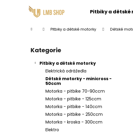
K
Přejít
na
o
Pitbiky a dětské
obsah
Zpět
Zpět
š
do
do
í
Domů
Pitbiky a dětské motorky
Dětské moto
k
obchodu
obchodu
P
o
Kategorie
Přeskočit
s
kategorie
t
Pitbiky a dětské motorky
r
Elektrická odrážedla
a
Dětské motorky - minicross -
n
50ccm
n
Motorka - pitbike 70-90ccm
í
Motorka - pitbike - 125ccm
p
Motorka - pitbike - 140ccm
a
Motorka - pitbike - 250ccm
n
Motorka - kroska - 300ccm
e
Elektro