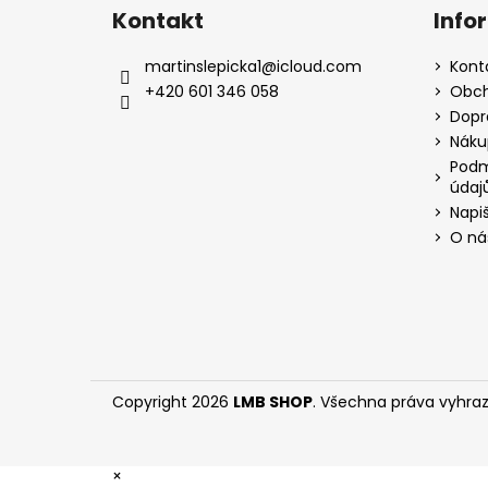
á
Kontakt
Info
p
a
martinslepicka1
@
icloud.com
Kont
t
+420 601 346 058
Obch
í
Dopr
Náku
Podm
údaj
Napi
O ná
Copyright 2026
LMB SHOP
. Všechna práva vyhra
×