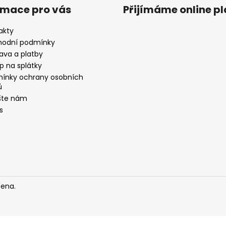
rmace pro vás
Přijímáme online p
akty
odní podmínky
ava a platby
p na splátky
ínky ochrany osobních
ů
šte nám
s
zena.