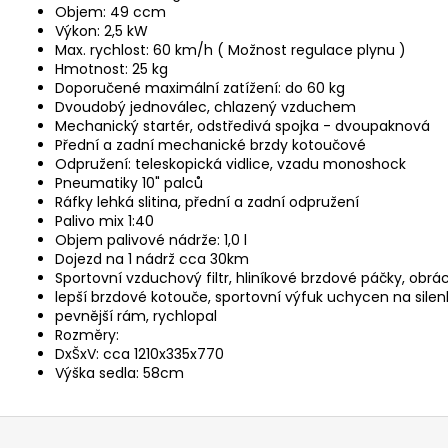
Objem: 49 ccm
Výkon: 2,5 kW
Max. rychlost: 60 km/h ( Možnost regulace plynu )
Hmotnost: 25 kg
Doporučené maximální zatížení: do 60 kg
Dvoudobý jednoválec, chlazený vzduchem
Mechanický startér, odstředivá spojka - dvoupaknová
Přední a zadní mechanické brzdy kotoučové
Odpružení: teleskopická vidlice, vzadu monoshock
Pneumatiky 10" palců
Ráfky lehká slitina, přední a zadní odpružení
Palivo mix 1:40
Objem palivové nádrže: 1,0 l
Dojezd na 1 nádrž cca 30km
Sportovní vzduchový filtr, hliníkové brzdové páčky, obrác
lepší brzdové kotouče, sportovní výfuk uchycen na silenbl
pevnější rám, rychlopal
Rozměry:
DxŠxV: cca 1210x335x770
Výška sedla: 58cm