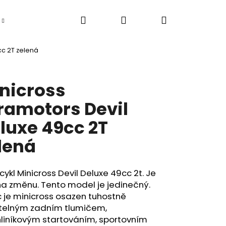
Hledat
Přihlášení
Nákupní
Elektromobily
Pracovní tříkolky / tuk tuk
cc 2T zelená
košík
nicross
ramotors Devil
luxe 49cc 2T
lená
ykl Minicross Devil Deluxe 49cc 2t. Je
a změnu. Tento model je jedinečný.
 je minicross osazen tuhostně
itelným zadním tlumičem,
hliníkovým startováním, sportovním