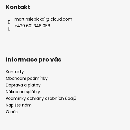
á
Kontakt
p
a
martinslepicka1
@
icloud.com
t
+420 601 346 058
í
Informace pro vás
Kontakty
Obchodní podmínky
Doprava a platby
Nákup na splátky
Podmínky ochrany osobních údajů
Napište nám
O nás