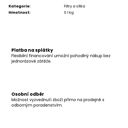
č
u
Kategorie
:
Filtry a sítka
j
Hmotnost
:
0.1 kg
e
m
e
Platba na splátky
Flexibilní financování umožní pohodlný nákup bez
jednorázové zátěže.
Osobní odběr
Možnost vyzvednutí zboží přímo na prodejně s
odborným poradenstvím.