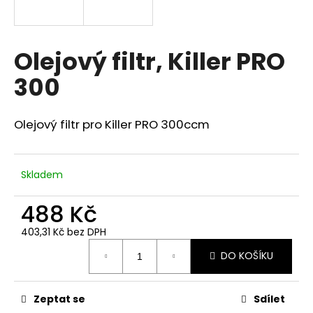
a
j
í
Olejový filtr, Killer PRO
t
300
?
Olejový filtr pro Killer PRO 300ccm
HLEDAT
Skladem
488 Kč
D
403,31 Kč bez DPH
o
Měrná
p
DO KOŠÍKU
cena:
o
r
u
Zeptat se
Sdílet