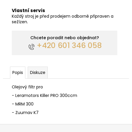
Vlastní servis
Každý stroj je před prodejem odborně připraven a
sežízen.
Chcete poradit nebo objednat?
+420 601 346 058
Popis
Diskuze
Olejový filtr pro
- Leramotors Killer PRO 300ccm
- MRM 300
-
Zuumav K7
Z