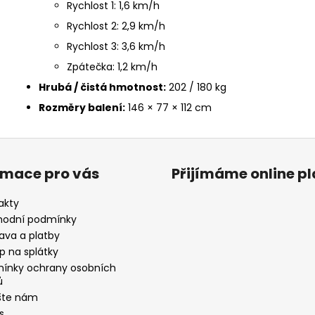
Rychlost 1: 1,6 km/h
Rychlost 2: 2,9 km/h
Rychlost 3: 3,6 km/h
Zpátečka: 1,2 km/h
Hrubá / čistá hmotnost:
202 / 180 kg
Rozměry balení:
146 × 77 × 112 cm
rmace pro vás
Přijímáme online p
akty
odní podmínky
ava a platby
p na splátky
ínky ochrany osobních
ů
šte nám
s