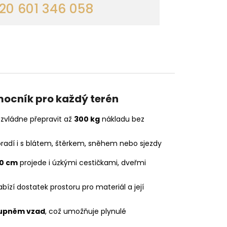
0 601 346 058
ocník pro každý terén
zvládne přepravit až
300 kg
nákladu bez
radí i s blátem, štěrkem, sněhem nebo sjezdy
0 cm
projede i úzkými cestičkami, dveřmi
bízí dostatek prostoru pro materiál a její
tupněm vzad
, což umožňuje plynulé