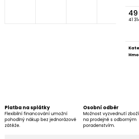
49
41 3
Měr
cena
Kate
Hmo
Platba na splátky
Osobní odběr
Flexibilní financování umožní
Možnost vyzvednutí zbož
pohodlný nákup bez jednorázové
na prodejně s odborným
zátěže.
poradenstvím.