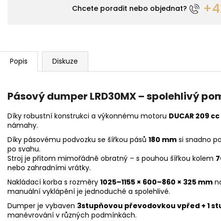
+42
Chcete poradit nebo objednat?
Popis
Diskuze
Pásový dumper LRD30MX – spolehlivý pom
Díky robustní konstrukci a výkonnému motoru
DUCAR 209 cc
námahy.
Díky pásovému podvozku se šířkou pásů
180 mm
si snadno po
po svahu.
Stroj je přitom mimořádně obratný – s pouhou šířkou kolem
7
nebo zahradními vrátky.
Nakládací korba s rozměry
1025–1155 × 600–860 × 325 mm
na
manuální vyklápění je jednoduché a spolehlivé.
Dumper je vybaven
3stupňovou převodovkou vpřed + 1 s
manévrování v různých podmínkách.