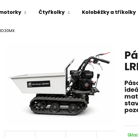
 motorky
Čtyřkolky
Koloběžky a tříkolky
LRD30MX
Co potřebujete najít?
Pá
HLEDAT
L
Pás
Doporučujeme
ide
mat
stav
poz
Skl