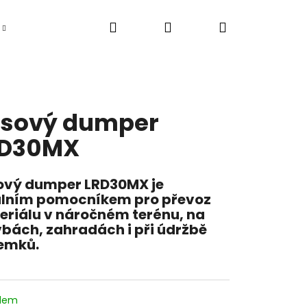
Hledat
Přihlášení
Nákupní
Elektromobily
Pracovní tříkolky / tuk tuk
košík
sový dumper
RD30MX
ový dumper
LRD30MX
je
álním pomocníkem pro převoz
eriálu v náročném terénu, na
bách, zahradách i při údržbě
emků.
adem