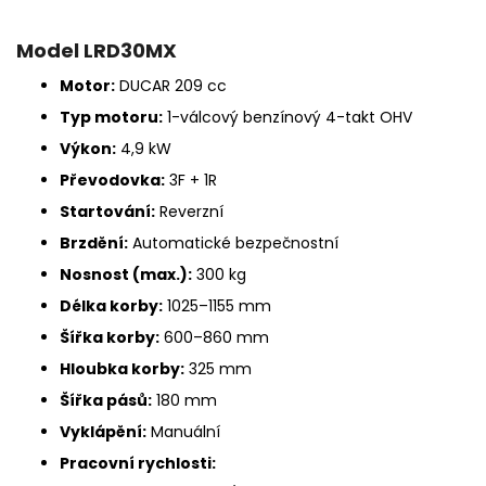
Model LRD30MX
Motor:
DUCAR 209 cc
Typ motoru:
1-válcový benzínový 4-takt OHV
Výkon:
4,9 kW
Převodovka:
3F + 1R
Startování:
Reverzní
Brzdění:
Automatické bezpečnostní
Nosnost (max.):
300 kg
Délka korby:
1025–1155 mm
Šířka korby:
600–860 mm
Hloubka korby:
325 mm
Šířka pásů:
180 mm
Vyklápění:
Manuální
Pracovní rychlosti: