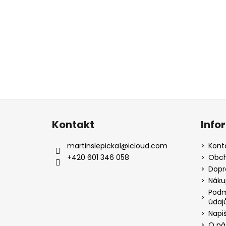
Z
á
Kontakt
Info
p
a
martinslepicka1
@
icloud.com
Kont
t
+420 601 346 058
Obch
í
Dopr
Náku
Podm
údaj
Napi
O ná