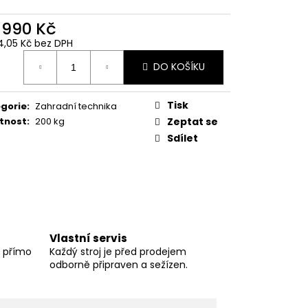
 990 Kč
14,05 Kč bez DPH
ná
DO KOŠÍKU
:
Tisk
gorie
:
Zahradní technika
tnost
:
200 kg
Zeptat se
Sdílet
Vlastní servis
í přímo
Každý stroj je před prodejem
odborně připraven a sežízen.