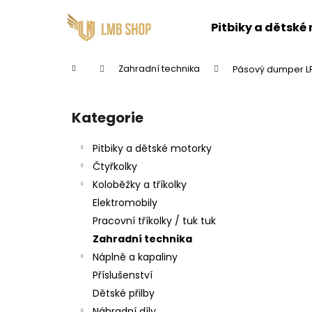
K
Přejít
na
o
Pitbiky a dětské
obsah
Zpět
Zpět
š
do
do
í
Domů
Zahradní technika
Pásový dumper 
k
obchodu
obchodu
P
o
Kategorie
Přeskočit
s
kategorie
t
Pitbiky a dětské motorky
r
Čtyřkolky
a
Koloběžky a tříkolky
n
Elektromobily
n
Pracovní tříkolky / tuk tuk
í
Zahradní technika
p
Náplně a kapaliny
a
Příslušenství
n
Dětské přilby
e
Náhradní díly