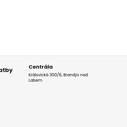
Centrála
latby
Královická 300/6, Brandýs nad
Labem