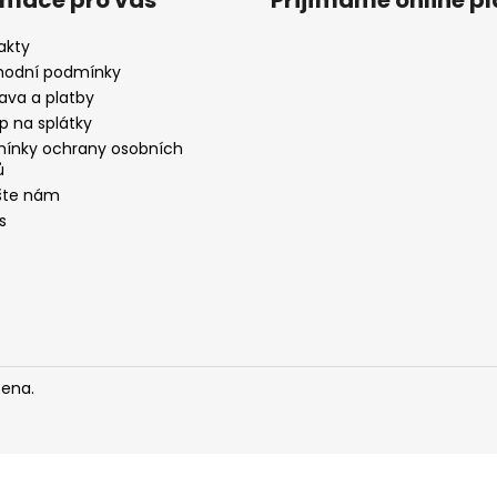
akty
odní podmínky
ava a platby
p na splátky
ínky ochrany osobních
ů
šte nám
s
zena.