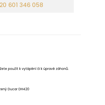
0 601 346 058
ete použít k vytápění či k úpravě záhonů.
azený Ducar DH420