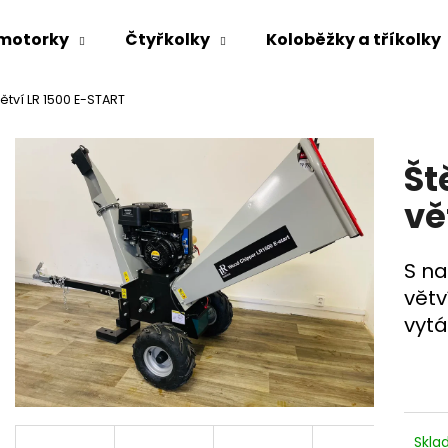
 motorky
Čtyřkolky
Koloběžky a tříkolky
ětví LR 1500 E-START
Co potřebujete najít?
HLEDAT
Št
HLEDAT
vě
S n
Doporučujeme
větv
vytá
Skl