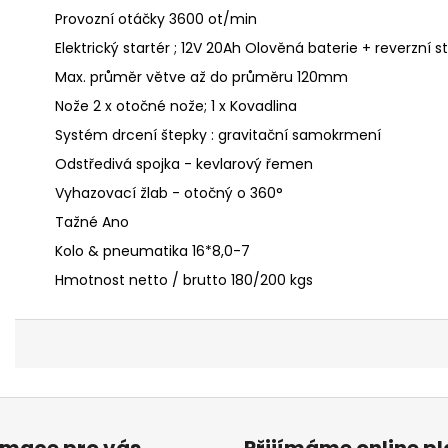
Provozní otáčky 3600 ot/min
Elektrický startér ; 12V 20Ah Olověná baterie + reverzní s
Max. průměr větve až do průměru 120mm
Nože 2 x otočné nože; 1 x Kovadlina
Systém drcení štepky : gravitační samokrmení
Odstředivá spojka - kevlarový řemen
Vyhazovací žlab - otočný o 360°
Tažné Ano
Kolo & pneumatika 16*8,0-7
Hmotnost netto / brutto 180/200 kgs
rmace pro vás
Přijímáme online p