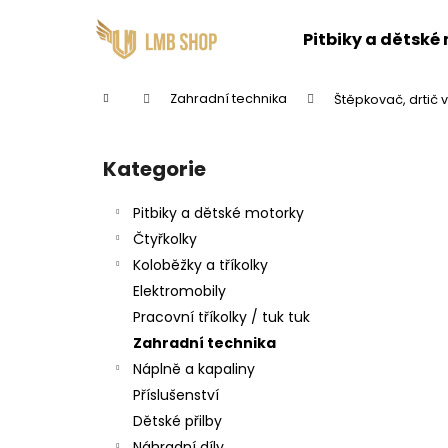
K
Přejít
na
o
Pitbiky a dětské
obsah
Zpět
Zpět
Zpět
Zpět
š
do
do
do
do
í
obchodu
obchodu
Domů
Zahradní technika
Štěpkovač, drtič v
k
obchodu
obchodu
P
o
Kategorie
Přeskočit
s
kategorie
t
Pitbiky a dětské motorky
r
Čtyřkolky
a
Koloběžky a tříkolky
n
Elektromobily
n
Pracovní tříkolky / tuk tuk
í
Zahradní technika
p
Náplně a kapaliny
a
Příslušenství
n
Dětské přilby
e
Náhradní díly