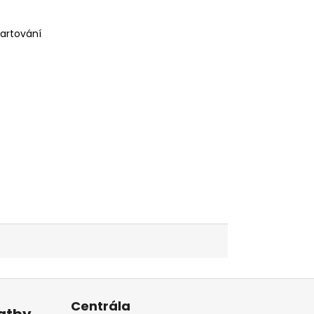
tartování
Centrála
latby