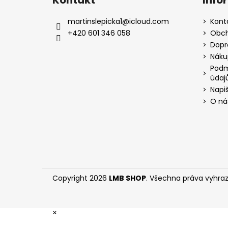
p
a
martinslepicka1
@
icloud.com
Kont
t
+420 601 346 058
Obch
í
Dopr
Náku
Podm
údaj
Napi
O ná
Copyright 2026
LMB SHOP
. Všechna práva vyhra
×