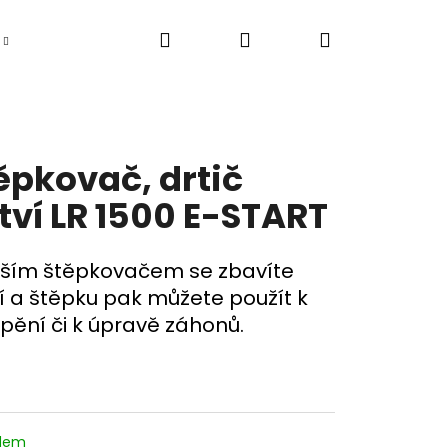
Hledat
Přihlášení
Nákupní
Elektromobily
Pracovní tříkolky / tuk tuk
košík
ěpkovač, drtič
tví LR 1500 E-START
aším štěpkovačem se zbavíte
í a štěpku pak můžete použít k
pění či k úpravě záhonů.
adem