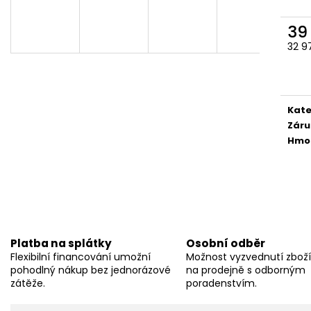
39
32 9
Měr
cena
Kate
Záru
Hmo
Platba na splátky
Osobní odběr
Flexibilní financování umožní
Možnost vyzvednutí zbož
pohodlný nákup bez jednorázové
na prodejně s odborným
zátěže.
poradenstvím.