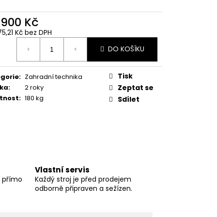
 900 Kč
75,21 Kč bez DPH
ná
DO KOŠÍKU
:
Tisk
gorie
:
Zahradní technika
ka
:
2 roky
Zeptat se
tnost
:
180 kg
Sdílet
Vlastní servis
í přímo
Každý stroj je před prodejem
odborně připraven a sežízen.