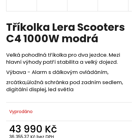
a
j
í
Tříkolka Lera Scooters
t
C4 1000W modrá
?
Velká pohodlná tříkolka pro dva jezdce. Mezi
hlavní výhody patří stabilita a velký dojezd.
Výbava - Alarm s dálkovým ovládáním,
HLEDAT
zrcátka,úložná schránka pod zadním sedlem,
digitální displej, led světla
D
o
p
Vyprodáno
o
r
43 990 Kč
u
36 355,37 Kč bez DPH