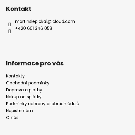
á
Kontakt
p
a
martinslepicka1
@
icloud.com
t
+420 601 346 058
í
Informace pro vás
Kontakty
Obchodní podmínky
Doprava a platby
Nákup na splátky
Podmínky ochrany osobních údajů
Napište nám
O nás