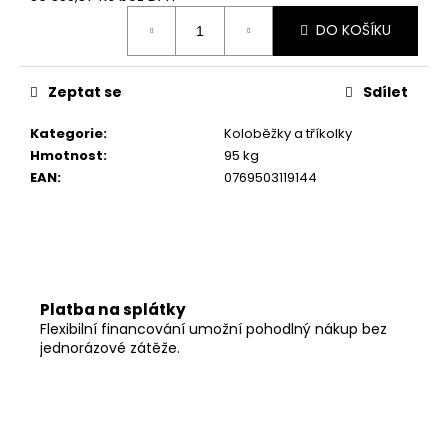
č
Měrná
u
DO KOŠÍKU
cena:
j
e
m
Zeptat se
Sdílet
e
Kategorie
:
Koloběžky a tříkolky
Hmotnost
:
95 kg
EAN
:
0769503119144
Platba na splátky
Flexibilní financování umožní pohodlný nákup bez
jednorázové zátěže.